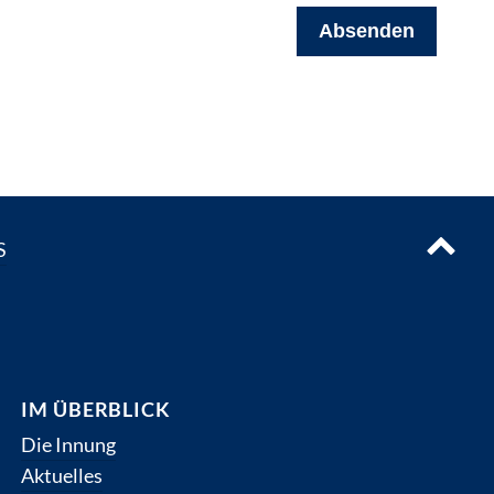
Absenden
N
S
IM ÜBERBLICK
Die Innung
Aktuelles